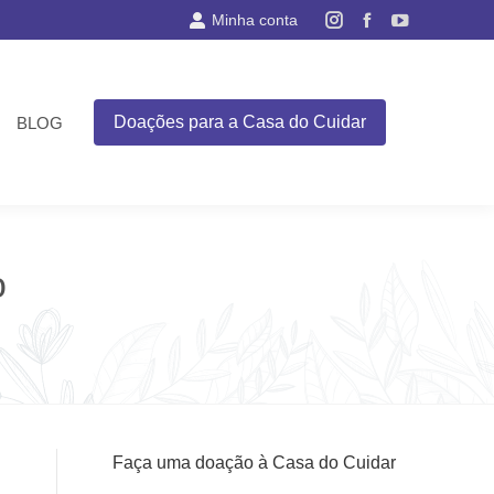
Minha conta
Instagram
Facebook
YouTube
page
page
page
opens
opens
opens
in
in
in
Doações para a Casa do Cuidar
BLOG
new
new
new
window
window
window
o
Faça uma doação à Casa do Cuidar