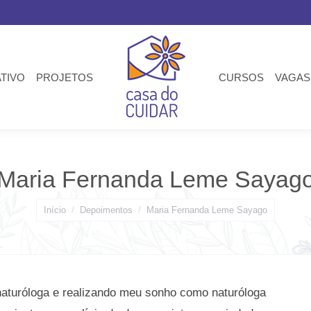
ATIVO
PROJETOS
CURSOS
VAGAS
Maria Fernanda Leme Sayag
Você está aqui:
Início
Depoimentos
Maria Fernanda Leme Sayago
naturóloga e realizando meu sonho como naturóloga