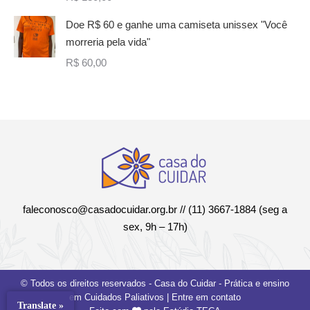
Doe R$ 60 e ganhe uma camiseta unissex "Você
morreria pela vida"
R$
60,00
faleconosco@casadocuidar.org.br
// (11) 3667-1884 (seg a
sex, 9h – 17h)
© Todos os direitos reservados - Casa do Cuidar - Prática e ensino
em Cuidados Paliativos |
Entre em contato
Translate »