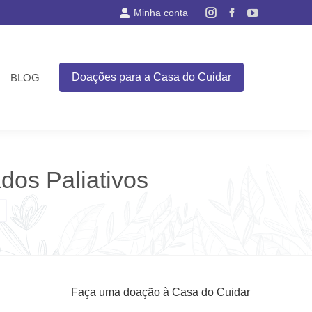
Minha conta
Instagram
Facebook
YouTube
page
page
page
opens
opens
opens
in
in
in
Doações para a Casa do Cuidar
BLOG
new
new
new
window
window
window
dos Paliativos
Faça uma doação à Casa do Cuidar