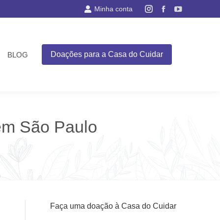
Minha conta
Instagram
Facebook
YouTube
page
page
page
opens
opens
opens
in
in
in
Doações para a Casa do Cuidar
BLOG
new
new
new
window
window
window
em São Paulo
Faça uma doação à Casa do Cuidar