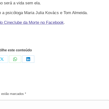
o será a vida sem ela.
om a psicóloga Maria Julia Kovács e Tom Almeida.
do Cineclube da Morte no Facebook
.
ilhe este conteúdo
tilhar
Compartilhar
Compartilhar
Compartilhar
em
em
em
ook
X
WhatsApp
LinkedIn
os estão marcados
*