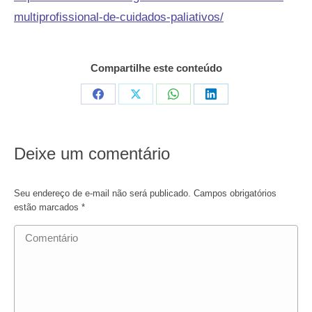
multiprofissional-de-cuidados-paliativos/
Compartilhe este conteúdo
Compartilhar
Compartilhar
Compartilhar
Compartilhar
em
em
em
em
Facebook
X
WhatsApp
LinkedIn
Deixe um comentário
Seu endereço de e-mail não será publicado. Campos obrigatórios
estão marcados
*
Comentário