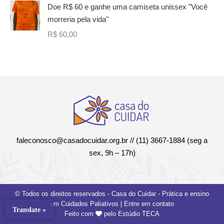
Doe R$ 60 e ganhe uma camiseta unissex "Você
morreria pela vida"
R$
60,00
faleconosco@casadocuidar.org.br
// (11) 3667-1884 (seg a
sex, 9h – 17h)
© Todos os direitos reservados - Casa do Cuidar - Prática e ensino
em Cuidados Paliativos |
Entre em contato
Translate »
Feito com
pelo
Estúdio TECA